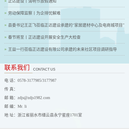
正达建设丨清明节放假通知
劳动保障监察丨为企排忧解难
县委书记王正飞莅临正达建设承建的“家居建材中心及电商城项目”
春节将至丨正达建设开展安全生产大检查
王益一行莅临正达建设有限公司承建的未来社区项目调研指导
联系我们
CONTACT US
电 话：0578-3177985/3177987
传 真：
邮 箱：zdjs@zdjs1982.com
邮 编：Mr. li
地 址：浙江省丽水市缙云县永宁星座1701室